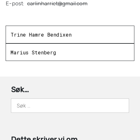
E-post:
carlinharriet@gmail.com
Innleggsnavigasjo
Trine Hamre Bendixen
Marius Stenberg
Søk…
Søk
etter:
Dette skriver vi om